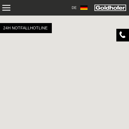
DE
ÜBER UNS
24H NOTFALLHOTLINE
EINSATZBEREICHE
PRODUKTE
SERVICE
KONTAKT
NEWS
SHOP
KARRIERE