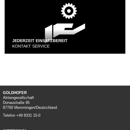
AIRPORT
FRACHT-/PUSHBACKSCHLEPPER
KONVENTIONELLE SCHLEPPER
JEDERZEIT EINSATZBEREIT
KONTAKT SERVICE
STANGENLOSE SCHLEPPER
FLUGZEUGBERGESYSTEME
DEFENSE AIRPORT
GOLDHOFER
Aktiengesellschaft
Donaustraße 95
87700 Memmingen/Deutschland
Telefon +49 8331 15-0