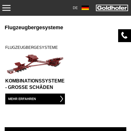
DE
PRODUKTE
Flugzeugbergesysteme
TRANSPORT
FLUGZEUGBERGESYSTEME
ANHÄNGER
SATTELANHÄNGER
SCHWERLASTMODULE
KOMBINATIONSSYSTEME
- GROSSE SCHÄDEN
SPEZIALANWENDUNGEN
MEHR ERFAHREN
GEBRAUCHTFAHRZEUGE
LAGERFAHRZEUGE