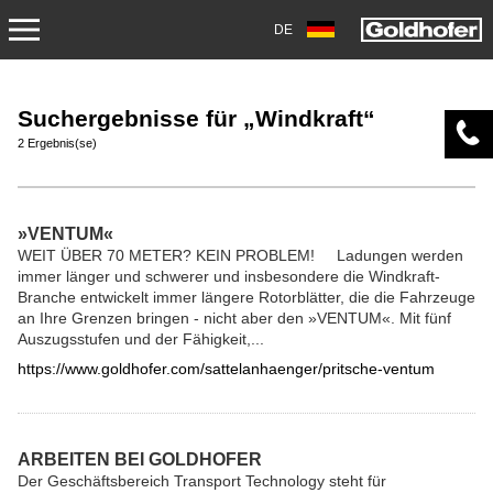
DE
ÜBER UNS
Suchergebnisse für „Windkraft“
EINSATZBEREICHE
2 Ergebnis(se)
PRODUKTE
»VENTUM«
SERVICE
WEIT ÜBER 70 METER? KEIN PROBLEM! Ladungen werden
immer länger und schwerer und insbesondere die Windkraft-
Branche entwickelt immer längere Rotorblätter, die die Fahrzeuge
KONTAKT
an Ihre Grenzen bringen - nicht aber den »VENTUM«. Mit fünf
Auszugsstufen und der Fähigkeit,...
NEWS
https://www.goldhofer.com/sattelanhaenger/pritsche-ventum
SHOP
ARBEITEN BEI GOLDHOFER
KARRIERE
Der Geschäftsbereich Transport Technology steht für