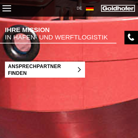
DE
EINSATZBEREICHE
IHRE MISSION
IN HAFEN- UND WERFTLOGISTIK
TRANSPORT
BAU
ANSPRECHPARTNER
MASCHINEN-/ANLAGENBAU
FINDEN
ENERGIE
BERGBAU
HAFEN-/WERFTLOGISTIK
PETROCHEMIE