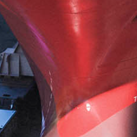
MIETE
AIRPORT
FRACHT-/PUSHBACKSCHLEPPER
FLUGZEUGBEWEGUNG
FLUGZEUGBERGUNG
E-MOBILITY