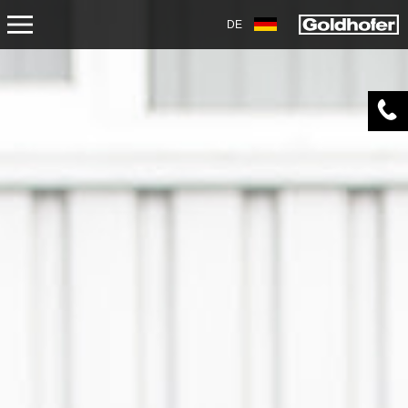
DE
SERVICE
TRANSPORT
AKADEMIE
OVERHAUL/REPARATUR
DOWNLOADS
AIRPORT
AKADEMIE
BEFUNDUNG UND ÜBERHOLUNG