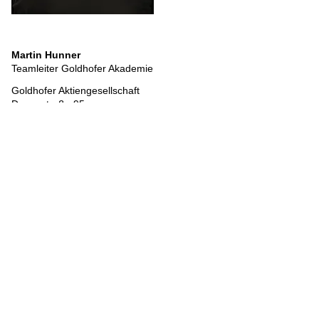
Martin Hunner
Teamleiter Goldhofer Akademie
Goldhofer Aktiengesellschaft
Donaustraße 95
87700 Memmingen / Germany
Tel: +49 8331 15-940
akademie@goldhofer.com
Anmerkungen:
Bei zu wenig Anmeldungen für einen Lehrgang behalten wir uns
das Recht vor, den Lehrgang kurzfristig abzusagen. In diesem
Fall werden die bisherigen angemeldeten Teilnehmer
unverzüglich benachrichtigt.
Einzelnen Schulungen können auch je nach Bedarf miteinander
kombiniert werden. Die Schulungsorte sind in unserem
Schulungskatalog ersichtlich.
Für die Modulschulungen nach BKrFQG müssen es mindestens
12 Teilnehmer sein, die maximale Teilnehmerzahl beträgt 25