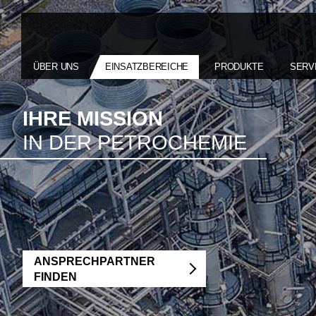
ÜBER UNS
EINSATZBEREICHE
PRODUKTE
SERV
IHRE MISSION
IN DER PETROCHEMIE
ANSPRECHPARTNER
FINDEN