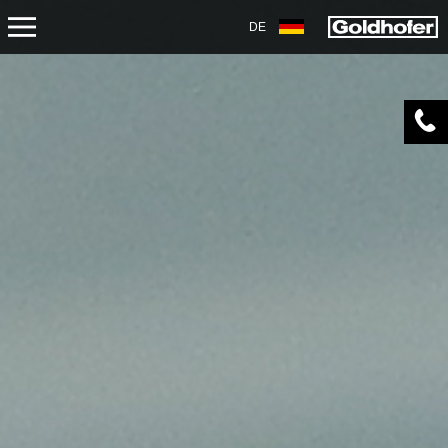
DE
SERVICE
TRANSPORT
AKADEMIE
OVERHAUL/REPARATUR
DOWNLOADS
AIRPORT
AKADEMIE
BEFUNDUNG UND ÜBERHOLUNG