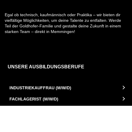
Egal ob technisch, kaufmännisch oder Praktika – wir bieten dir
vielfältige Möglichkeiten, um deine Talente zu entfalten. Werde
Teil der Goldhofer-Familie und gestalte deine Zukunft in einem
starken Team – direkt in Memmingen!
UNSERE AUSBILDUNGSBERUFE
INDUSTRIEKAUFFRAU (M/W/D)
FACHLAGERIST (M/W/D)
FACHINFORMATIKER SYSTEMINTEGRATION (M/W/D)
TECHNISCHER PRODUKTDESIGNER (M/W/D)