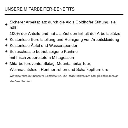
UNSERE MITARBEITER-BENEFITS
Sicherer Arbeitsplatz durch die Alois Goldhofer Stiftung, sie
+
hält
100% der Anteile und hat als Ziel den Erhalt der Arbeitsplätze
+
Kostenlose Bereitstellung und Reinigung von Arbeitskleidung
+
Kostenlose Äpfel und Wasserspender
+
Bezuschusste betriebseigene Kantine
mit frisch zubereitetem Mittagessen
+
Mitarbeiterevents: Skitag, Mountainbike Tour,
Weihnachtsfeier, Rentnertreffen und Schafkopfturniere
Wir verwenden die männliche Schreibweise. Die Inhalte richten sich aber gleichermaßen an
alle Geschlechter.
BEI UNS STEHT DER MENSCH IM MITTELPUNKT
Wir alle profitieren von unserer fachlichen und persönlichen
Unterschiedlichkeit. Gegenseitige Wertschätzung und Respekt
schaffen eine gute Arbeitsatmosphäre und den Raum für neue
Ideen.