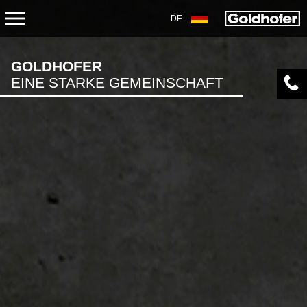
DE
KARRIERE
GOLDHOFER
EINE STARKE GEMEINSCHAFT
ARBEITEN BEI GOLDHOFER
AKTUELLE STELLENANGEBOTE
KARRIERETERMINE
AUSBILDUNG
PRAKTIKA