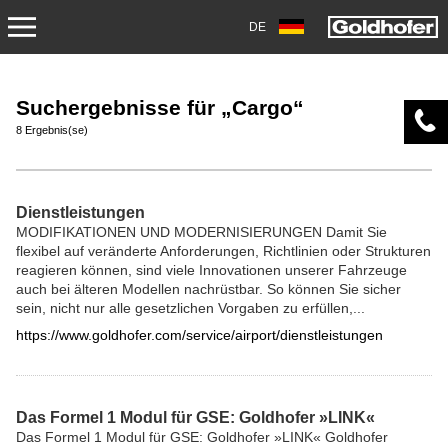
DE
ÜBER UNS
Suchergebnisse für „Cargo“
EINSATZBEREICHE
8 Ergebnis(se)
PRODUKTE
Dienstleistungen
SERVICE
MODIFIKATIONEN UND MODERNISIERUNGEN Damit Sie
flexibel auf veränderte Anforderungen, Richtlinien oder Strukturen
reagieren können, sind viele Innovationen unserer Fahrzeuge
KONTAKT
auch bei älteren Modellen nachrüstbar. So können Sie sicher
sein, nicht nur alle gesetzlichen Vorgaben zu erfüllen,...
NEWS
https://www.goldhofer.com/service/airport/dienstleistungen
SHOP
Das Formel 1 Modul für GSE: Goldhofer »LINK«
KARRIERE
Das Formel 1 Modul für GSE: Goldhofer »LINK« Goldhofer