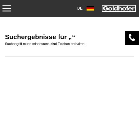
DE
ÜBER UNS
Suchergebnisse für „“
EINSATZBEREICHE
Suchbegriff muss mindestens
drei
Zeichen enthalten!
PRODUKTE
SERVICE
KONTAKT
NEWS
SHOP
KARRIERE