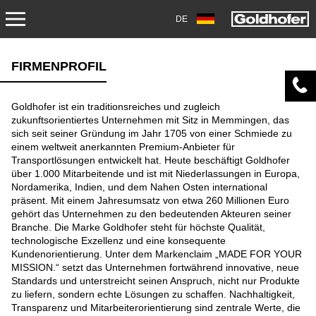
DE
ÜBER UNS
FIRMENPROFIL
FIRMENPROFIL
Goldhofer ist ein traditionsreiches und zugleich
zukunftsorientiertes Unternehmen mit Sitz in Memmingen, das
STANDORTE
sich seit seiner Gründung im Jahr 1705 von einer Schmiede zu
einem weltweit anerkannten Premium-Anbieter für
EINKAUF
Transportlösungen entwickelt hat. Heute beschäftigt Goldhofer
über 1.000 Mitarbeitende und ist mit Niederlassungen in Europa,
Nordamerika, Indien, und dem Nahen Osten international
präsent. Mit einem Jahresumsatz von etwa 260 Millionen Euro
gehört das Unternehmen zu den bedeutenden Akteuren seiner
Branche. Die Marke Goldhofer steht für höchste Qualität,
technologische Exzellenz und eine konsequente
Kundenorientierung. Unter dem Markenclaim „MADE FOR YOUR
MISSION.“ setzt das Unternehmen fortwährend innovative, neue
Standards und unterstreicht seinen Anspruch, nicht nur Produkte
zu liefern, sondern echte Lösungen zu schaffen. Nachhaltigkeit,
Transparenz und Mitarbeiterorientierung sind zentrale Werte, die