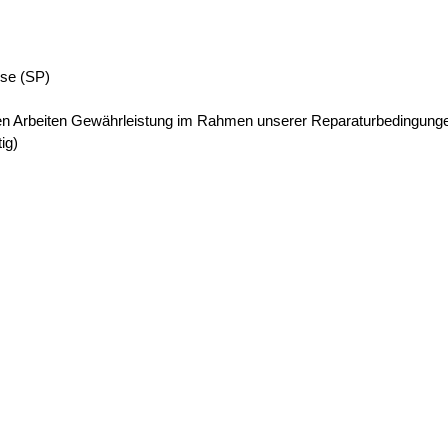
mse (SP)
rten Arbeiten Gewährleistung im Rahmen unserer Reparaturbedingung
ig)
, S960QL, S1100QL
Elektronikkomponenten
ängigen Hersteller
lagen (KNORR / WABCO)
nenten