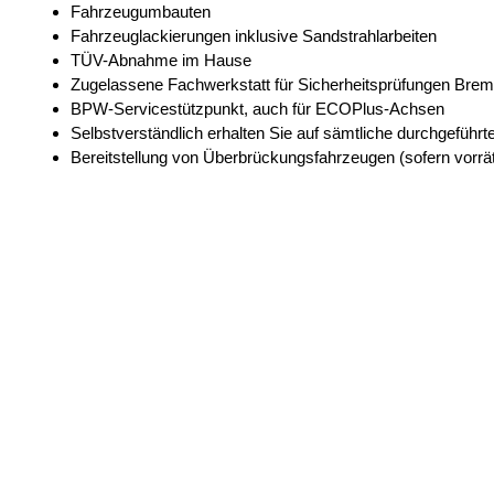
Fahrzeugumbauten
Fahrzeuglackierungen inklusive Sandstrahlarbeiten
TÜV-Abnahme im Hause
Zugelassene Fachwerkstatt für Sicherheitsprüfungen Bre
BPW-Servicestützpunkt, auch für ECOPlus-Achsen
Selbstverständlich erhalten Sie auf sämtliche durchgefüh
Bereitstellung von Überbrückungsfahrzeugen (sofern vorrät
Unsere Qualifikationen
Richt- und Instandsetzungsarbeiten an Fahrzeugrahmen
Schweißarbeiten an Stählen der Güteklassen
S235JR, S235JRG2, S355J0, S420MC, S700MC, S690QL
Diagnose- und Instandsetzungsarbeiten an Elektrik- und 
Überholung und Instandsetzung von Bremssystemen aller g
Fehlerdiagnose und Instandsetzung von ABS- / EBS-An
Überprüfung und Instandsetzung von Luftfederungskompo
Instandsetzung und Neuinstallation von Hydraulikanlagen
Installation und Reparatur von Zentralschmieranlagen