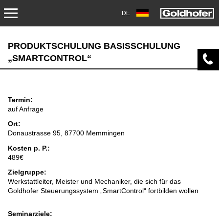
DE
SERVICE
PRODUKTSCHULUNG BASISSCHULUNG
„SMARTCONTROL“
TRANSPORT
AKADEMIE
Termin:
auf Anfrage
OVERHAUL/REPARATUR
Ort:
Donaustrasse 95, 87700 Memmingen
DOWNLOADS
Kosten p. P.:
489€
AIRPORT
Zielgruppe:
Werkstattleiter, Meister und Mechaniker, die sich für das
AKADEMIE
Goldhofer Steuerungssystem „SmartControl“ fortbilden wollen
BEFUNDUNG UND ÜBERHOLUNG
Seminarziele: