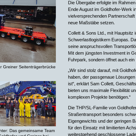
Die Übergabe erfolgte im Rahmen 
Ende August im Goldhofer-Werk i
vielversprechenden Partnerschaft
neue Maßstäbe setzen.
Collett & Sons Ltd., mit Hauptsitz 
Schwerlastlogistikern Europas. Da
seine anspruchsvollen Transportlös
Mit dem jüngsten Investment in Gol
Fuhrpark, sondern öffnet auch ein 
r Greiner Seitenträgerbrücke
„Wir sind stolz darauf, mit Gold
haben, der passgenaue Lösungen fü
ist“, erklärt Sam Collett, Geschäf
bieten uns maximale Flexibilität u
komplexen Projekte benötigen.“
Die THP/SL-Familie von Goldhofer 
Straßentransport besonders schwe
Eigengewichts und der geringen B
für den Einsatz mit limitierten Ac
chter: Das gemeinsame Team
weitestgehend geschlossene Ladefl