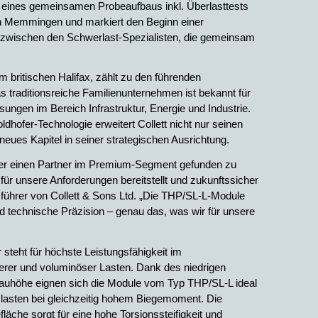
eines gemeinsamen Probeaufbaus inkl. Überlasttests
n Memmingen und markiert den Beginn einer
 zwischen den Schwerlast-Spezialisten, die gemeinsam
im britischen Halifax, zählt zu den führenden
s traditionsreiche Familienunternehmen ist bekannt für
ungen im Bereich Infrastruktur, Energie und Industrie.
dhofer-Technologie erweitert Collett nicht nur seinen
neues Kapitel in seiner strategischen Ausrichtung.
hofer einen Partner im Premium-Segment gefunden zu
r unsere Anforderungen bereitstellt und zukunftssicher
tsführer von Collett & Sons Ltd. „Die THP/SL-L-Module
nd technische Präzision – genau das, was wir für unsere
steht für höchste Leistungsfähigkeit im
rer und voluminöser Lasten. Dank des niedrigen
auhöhe eignen sich die Module vom Typ THP/SL-L ideal
hslasten bei gleichzeitig hohem Biegemoment. Die
äche sorgt für eine hohe Torsionssteifigkeit und