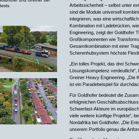
 Goldhofer und Greiner bei
Arbeitssicherheit – selbst unter
tests.
sind die Module universell kombin
integrieren, was eine wirtschaftli
Kombination mit Ladebrücken, wie
Engineering, zeigt der Goldhofer T
Großkomponenten wie Transformato
Gesamtkombination mit einer Trag
Scherenhubsystem höchste Flexibil
„Ein tolles Projekt, das drei Schw
Lösungskompetenz verdeutlicht“, 
Greiner Heavy Engineering. „Die 
ist ein Paradebeispiel für durchda
Für Goldhofer bedeutet die Zusamm
erfolgreichen Geschäftsabschluss.
Schwerlast-Akteure im europäische
viele weitere künftige Projekte“, 
Nordafrika bei Goldhofer. „Die Ent
unserem Portfolio genau die Anfor