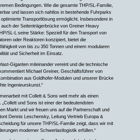
 extremen Bedingungen. Wie die gesamte THP/SL-Familie,
ierbar und lassen sich nahtlos in bestehende Fuhrparks
ch optimierte Transportlösung ermöglicht. Insbesondere in
 auch der Seitenträgerbrücke von Greiner Heavy
HP/SL-L seine Stärke: Speziell für den Transport von
ren oder Reaktoren konzipiert, bietet die
fähigkeit von bis zu 350 Tonnen und einem modularen
ität und Sicherheit im Einsatz.
erlast-Giganten miteinander vereint und die technische
kommentiert Michael Greiner, Geschäftsführer von
Kombination aus Goldhofer-Modulen und unserer Brücke
chte Ingenieurskunst.“
enarbeit mit Collett & Sons weit mehr als einen
 „Collett und Sons ist einer der bedeutendsten
n Markt und wir freuen uns auf die Partnerschaft und
betont Dennis Leschensky, Leitung Vertrieb Europa &
scheidung für unsere THP/SL-Familie zeigt, dass wir mit
derungen moderner Schwerlastlogistik erfüllen.“