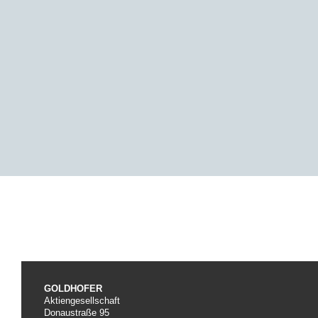
GOLDHOFER
Aktiengesellschaft
Donaustraße 95