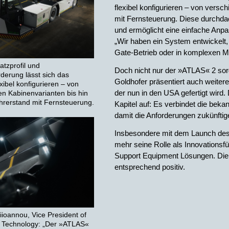
flexibel konfigurieren – von vers
mit Fernsteuerung. Diese durchda
und ermöglicht eine einfache Anp
„Wir haben ein System entwickelt,
Gate-Betrieb oder in komplexen Mu
atzprofil und
Doch nicht nur der »ATLAS« 2 sor
erung lässt sich das
Goldhofer präsentiert auch weit
xibel konfigurieren – von
der nun in den USA gefertigt wird.
n Kabinenvarianten bis hin
hrerstand mit Fernsteuerung.
Kapitel auf: Es verbindet die bekan
damit die Anforderungen zukünft
Insbesondere mit dem Launch des
mehr seine Rolle als Innovationsf
Support Equipment Lösungen. Die
entsprechend positiv.
iioannou, Vice President of
t Technology: „Der »ATLAS«