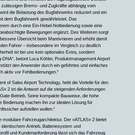
ie zulässigen Brems- und Zugkräfte abhängig vom
rd die Belastung des Bugfahrwerks reduziert und ein
t dem Bugfahrwerk gewährleistet. Das
derem durch eine Ein-Hebel-Notbedienung sowie eine
beabsichtigte Bewegungen ergänzt. Des Weiteren sorgt
h bessere Übersicht beim Manövrieren und erhöht damit
 den Fahrer – insbesondere im Vergleich zu deutlich
rheit ist bei uns kein optionales Extra, sondern
ug-DNA“, betont Luca Köhler, Produktmanagement Airport
stützt den Anwender durch ein geführtes und einfaches
h aktiv vor Fehlbedienungen.“
nt of Sales Airport Technology, hebt die Vorteile für den
S« 2 ist die Antwort auf die steigenden Anforderungen
m Gate-Betrieb. Seine kompakte Bauweise, die hohe
he Bedienung machen ihn zur idealen Lösung für
ftssicher aufstellen wollen.“
die modulare Fahrzeugarchitektur. Der »ATLAS« 2 bietet
t identischem Antrieb, Batteriesystem und
profil und Kundenanforderung lässt sich das Fahrzeug