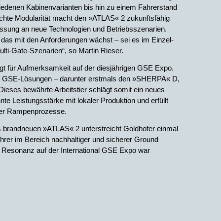
chiedenen Kabinenvarianten bis hin zu einem Fahrerstand
chte Modularität macht den »ATLAS« 2 zukunftsfähig
assung an neue Technologien und Betriebsszenarien.
 das mit den Anforderungen wächst – sei es im Einzel-
lti-Gate-Szenarien“, so Martin Rieser.
gt für Aufmerksamkeit auf der diesjährigen GSE Expo.
ere GSE-Lösungen – darunter erstmals den »SHERPA« D,
 Dieses bewährte Arbeitstier schlägt somit ein neues
nte Leistungsstärke mit lokaler Produktion und erfüllt
iger Rampenprozesse.
 brandneuen »ATLAS« 2 unterstreicht Goldhofer einmal
ührer im Bereich nachhaltiger und sicherer Ground
 Resonanz auf der International GSE Expo war