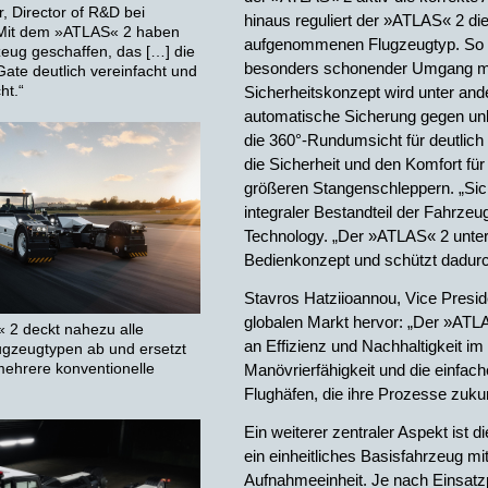
r, Director of R&D bei
hinaus reguliert der »ATLAS« 2 d
„Mit dem »ATLAS« 2 haben
aufgenommenen Flugzeugtyp. So wi
zeug geschaffen, das […] die
besonders schonender Umgang mi
ate deutlich vereinfacht und
ht.“
Sicherheitskonzept wird unter an
automatische Sicherung gegen un
die 360°-Rundumsicht für deutlic
die Sicherheit und den Komfort für
größeren Stangenschleppern. „Siche
integraler Bestandteil der Fahrze
Technology. „Der »ATLAS« 2 unter
Bedienkonzept und schützt dadurc
Stavros Hatziioannou, Vice Preside
globalen Markt hervor: „Der »ATLA
 2 deckt nahezu alle
an Effizienz und Nachhaltigkeit i
ugzeugtypen ab und ersetzt
 mehrere konventionelle
Manövrierfähigkeit und die einfac
Flughäfen, die ihre Prozesse zukun
Ein weiterer zentraler Aspekt ist 
ein einheitliches Basisfahrzeug mi
Aufnahmeeinheit. Je nach Einsatz