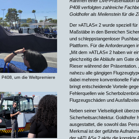
Rahmen einer Live-Präsentation dur
P408 verfolgten zahlreiche Fachb
Goldhofer als Meilenstein für die 
Der »ATLAS« 2 wurde speziell für
Maßstäbe in den Bereichen Sicherhe
und schleppstangenloser Pushbac
Plattform. Für die Anforderungen i
„Mit dem »ATLAS« 2 haben wir ein
gleichzeitig die Abläufe am Gate de
Rieser während der Präsentation.
nahezu alle gängigen Flugzeugty
 P408, um die Weltpremiere
dabei mehrere konventionelle Fahr
bringt entscheidende Vorteile ge
Fehlerquellen wie Scherbolzenbrüc
Flugzeugschäden und Ausfallzeite
Neben seiner Vielseitigkeit überz
Sicherheitsarchitektur. Goldhofer 
ausgestattet, die sowohl das Pers
Merkmal ist der geführte Aufnahm
der »ATLAS« 2 aktiv die korrekte 