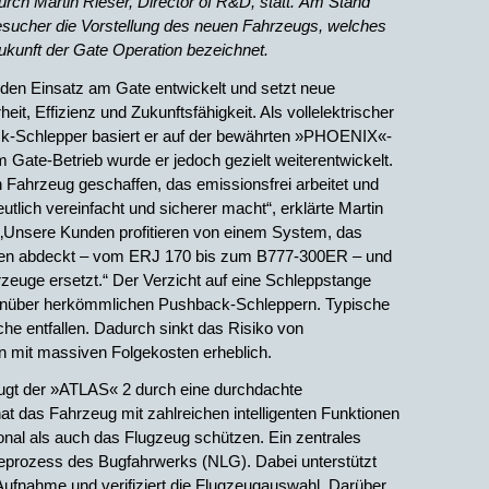
ch Martin Rieser, Director of R&D, statt.
Am Stand
esucher die Vorstellung des neuen Fahrzeugs, welches
Zukunft der Gate Operation bezeichnet.
 den Einsatz am Gate entwickelt und setzt neue
it, Effizienz und Zukunftsfähigkeit. Als vollelektrischer
k-Schlepper basiert er auf der bewährten »PHOENIX«-
m Gate-Betrieb wurde er jedoch gezielt weiterentwickelt.
 Fahrzeug geschaffen, das emissionsfrei arbeitet und
utlich vereinfacht und sicherer macht“, erklärte Martin
 „Unsere Kunden profitieren von einem System, das
pen abdeckt – vom ERJ 170 bis zum B777-300ER – und
zeuge ersetzt.“ Der Verzicht auf eine Schleppstange
genüber herkömmlichen Pushback-Schleppern. Typische
he entfallen. Dadurch sinkt das Risiko von
n mit massiven Folgekosten erheblich.
eugt der »ATLAS« 2 durch eine durchdachte
hat das Fahrzeug mit zahlreichen intelligenten Funktionen
onal als auch das Flugzeug schützen. Ein zentrales
eprozess des Bugfahrwerks (NLG). Dabei unterstützt
Aufnahme und verifiziert die Flugzeugauswahl. Darüber