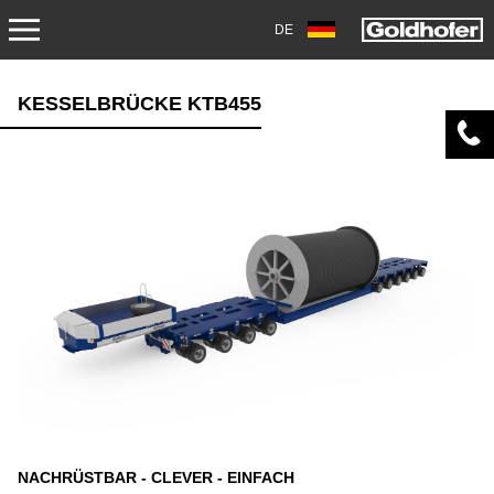
DE
PRODUKTE
KESSELBRÜCKE KTB455
TRANSPORT
ANHÄNGER
SATTELANHÄNGER
SCHWERLASTMODULE
SPEZIALANWENDUNGEN
GEBRAUCHTFAHRZEUGE
LAGERFAHRZEUGE
NACHRÜSTBAR - CLEVER - EINFACH