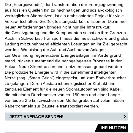
Die „Energiewende“, die Transformation der Energiegewinnung
AIRPORT
aus fossilen Quellen hin zu nachhaltigen und sozial-ökologisch
verträglichen Alternativen, ist ein ambitioniertes Projekt für viele
FRACHT-/PUSHBACKSCHLEPPER
Volkswirtschaften. Größer, leistungsstärker, effizienter: Die immer
neuen Anforderungen bringen nicht nur die Infrastruktur,
die Gesetzgebung und die Komponenten selbst an ihre Grenzen.
KONVENTIONELLE SCHLEPPER
Auch im Schwerlast-Transport muss die meist schwere und große
Ladung mit zunehmend effizienten Lösungen an ihr Ziel gebracht
werden. Wo bislang der Auf- und Ausbau von Anlagen
STANGENLOSE SCHLEPPER
zur Gewinnung regenerativer Energieanlagen im Vordergrund
stand, rücken zunehmend die nachgelagerten Prozesse in den
FLUGZEUGBERGESYSTEME
Fokus. Neue Stromtrassen und -netze müssen gebaut werden.
Die produzierte Energie wird in die zunehmend intelligenten
Netze (sog. „Smart Grids“) eingespeist, um zum Endverbraucher
DEFENSE AIRPORT
zu gelangen. Deren Ausbau ist ein logistischer Kraftakt. Ein
zentrales Element für die neuen Stromautobahnen sind Kabel,
die mit einem Durchmesser von ca. 150 mm und einer Länge
von bis zu 2,5 km zwischen den Muffengruben auf voluminösen
Kabeltrommeln zur Baustelle transportiert werden.
JETZT ANFRAGE SENDEN!
IHR NUTZEN