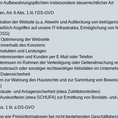
er Aufbewahrungspflichten insbesondere steuerrechtlicher Art
en, Art. 6 Abs. 1 lit. f DS-GVO
ration der Website (u.a. Abwehr und Aufdeckung von betrügeri
ßlich Angriffen auf unsere IT-Infrastruktur, Ermöglichung von N
TDSG)
 Optimierung der Webseite
innerhalb des Konzerns
rodukten und Leistungen
nteressenten und Kunden per E-Mail oder Telefon
teressen im Rahmen der Verteidigung oder Geltendmachung re
ssbrauch oder sonstiger rechtswidriger Aktivitäten im Unterne
 Datensicherheit
 zur Wahrung des Hausrechts und zur Sammlung von Beweism
)
de- und Anlagensicherheit (etwa Zutrittskontrollen)
Auskunfteien (etwa SCHUFA) zur Ermittlung von Bonitäts- und A
Abs. 1 lit. a DS-GVO
g wie Preisinformationen bei nicht bestehenden Geschäftsbe