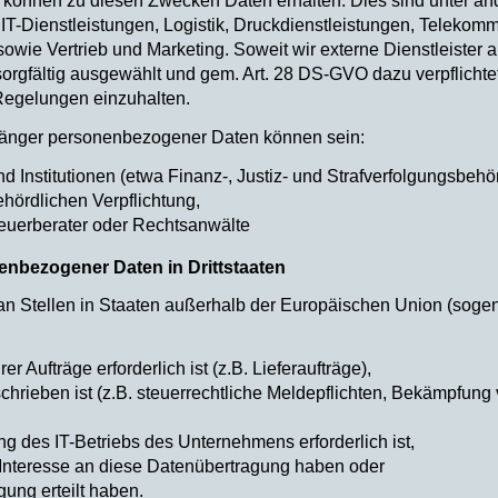
n können zu diesen Zwecken Daten erhalten. Dies sind unter 
T-Dienstleistungen, Logistik, Druckdienstleistungen, Telekomm
ie Vertrieb und Marketing. Soweit wir externe Dienstleister al
sorgfältig ausgewählt und gem. Art. 28 DS-GVO dazu verpflichte
Regelungen einzuhalten.
fänger personenbezogener Daten können sein:
und Institutionen (etwa Finanz-, Justiz- und Strafverfolgungsbehö
hördlichen Verpflichtung,
Steuerberater oder Rechtsanwälte
enbezogener Daten in Drittstaaten
n Stellen in Staaten außerhalb der Europäischen Union (sogena
er Aufträge erforderlich ist (z.B. Lieferaufträge),
chrieben ist (z.B. steuerrechtliche Meldepflichten, Bekämpfung 
g des IT-Betriebs des Unternehmens erforderlich ist,
s Interesse an diese Datenübertragung haben oder
gung erteilt haben.