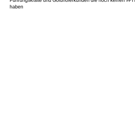
Führungskräfte und Goldhoferkunden die noch keinen »
haben