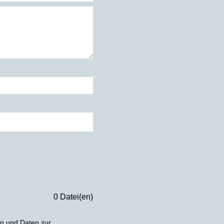
0 Datei(en)
n und Daten zur