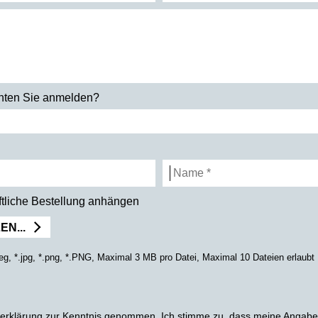
chten Sie anmelden?
iftliche Bestellung anhängen
N...
jpeg, *.jpg, *.png, *.PNG, Maximal 3 MB pro Datei, Maximal 10 Dateien erlaubt
erklärung
zur Kenntnis genommen. Ich stimme zu, dass meine Angabe