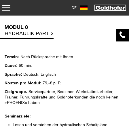
DE
SERVICE
MODUL 8
HYDRAULIK PART 2
TRANSPORT
AKADEMIE
Termin:
Nach Rücksprache mit Ihnen
OVERHAUL/REPARATUR
Dauer:
60 min.
Sprache:
Deutsch, Englisch
DOWNLOADS
Kosten pro Modul:
79,-€ p. P.
Zielgruppe:
Servicepartner, Bediener, Werkstattmitarbeiter,
AIRPORT
Trainer, Führungskräfte und Goldhoferkunden die noch keinen
»PHOENIX« haben
AKADEMIE
Seminarziele:
BEFUNDUNG UND ÜBERHOLUNG
Lesen und verstehen der hydraulischen Schaltpläne