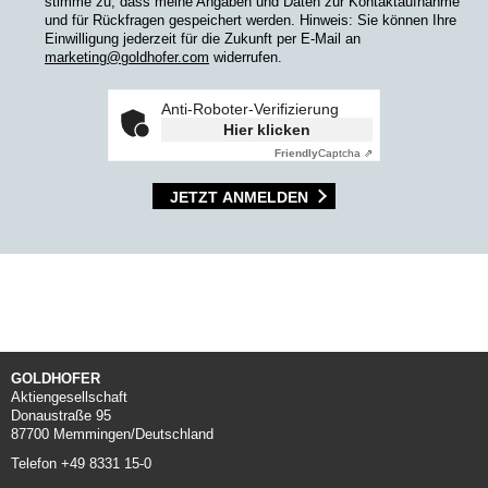
stimme zu, dass meine Angaben und Daten zur Kontaktaufnahme
und für Rückfragen gespeichert werden. Hinweis: Sie können Ihre
Einwilligung jederzeit für die Zukunft per E-Mail an
marketing@goldhofer.com
widerrufen.
Anti-Roboter-Verifizierung
Hier klicken
Friendly
Captcha ⇗
JETZT ANMELDEN
GOLDHOFER
Aktiengesellschaft
Donaustraße 95
87700 Memmingen/Deutschland
Telefon +49 8331 15-0