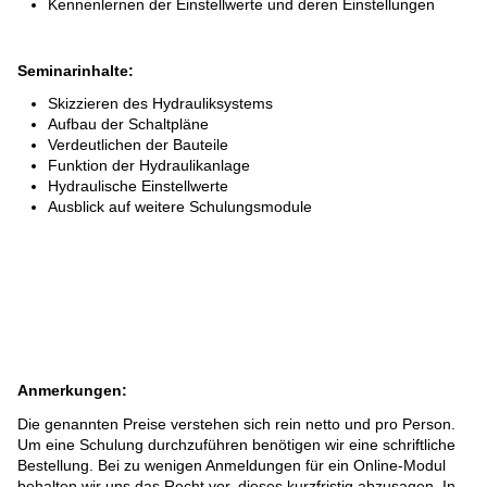
Kennenlernen der Einstellwerte und deren Einstellungen
DIENSTLEISTUNGEN
Seminarinhalte:
ERSATZTEILE
Skizzieren des Hydrauliksystems
Aufbau der Schaltpläne
SPEZIALWERKZEUGE
Verdeutlichen der Bauteile
Funktion der Hydraulikanlage
E-MOBILITY
Hydraulische Einstellwerte
Ausblick auf weitere Schulungsmodule
Anmerkungen:
Die genannten Preise verstehen sich rein netto und pro Person.
Um eine Schulung durchzuführen benötigen wir eine schriftliche
Bestellung. Bei zu wenigen Anmeldungen für ein Online-Modul
behalten wir uns das Recht vor, dieses kurzfristig abzusagen. In