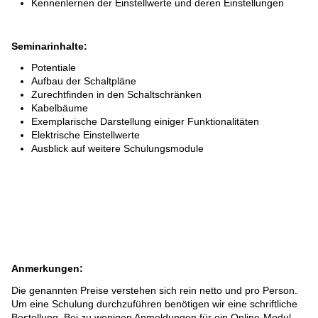
Kennenlernen der Einstellwerte und deren Einstellungen
DIENSTLEISTUNGEN
Seminarinhalte:
ERSATZTEILE
Potentiale
Aufbau der Schaltpläne
SPEZIALWERKZEUGE
Zurechtfinden in den Schaltschränken
Kabelbäume
E-MOBILITY
Exemplarische Darstellung einiger Funktionalitäten
Elektrische Einstellwerte
Ausblick auf weitere Schulungsmodule
Anmerkungen:
Die genannten Preise verstehen sich rein netto und pro Person.
Um eine Schulung durchzuführen benötigen wir eine schriftliche
Bestellung. Bei zu wenigen Anmeldungen für ein Online-Modul