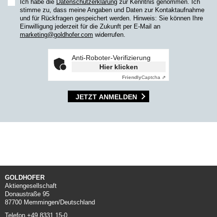
Ich habe die
Datenschutzerklärung
zur Kenntnis genommen. Ich
stimme zu, dass meine Angaben und Daten zur Kontaktaufnahme
und für Rückfragen gespeichert werden. Hinweis: Sie können Ihre
Einwilligung jederzeit für die Zukunft per E-Mail an
marketing@goldhofer.com
widerrufen.
Anti-Roboter-Verifizierung
Hier klicken
Friendly
Captcha ⇗
JETZT ANMELDEN
GOLDHOFER
Aktiengesellschaft
Donaustraße 95
87700 Memmingen/Deutschland
Telefon +49 8331 15-0