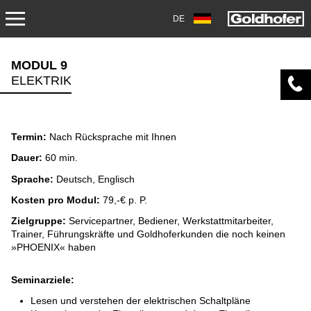
DE
SERVICE
MODUL 9
ELEKTRIK
TRANSPORT
AKADEMIE
Termin:
Nach Rücksprache mit Ihnen
OVERHAUL/REPARATUR
Dauer:
60 min.
Sprache:
Deutsch, Englisch
DOWNLOADS
Kosten pro Modul:
79,-€ p. P.
Zielgruppe:
Servicepartner, Bediener, Werkstattmitarbeiter,
AIRPORT
Trainer, Führungskräfte und Goldhoferkunden die noch keinen
»PHOENIX« haben
AKADEMIE
Seminarziele:
BEFUNDUNG UND ÜBERHOLUNG
Lesen und verstehen der elektrischen Schaltpläne