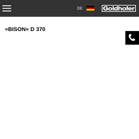
DE
PRODUKTE
»BISON« D 370
TRANSPORT
ANHÄNGER
SATTELANHÄNGER
SCHWERLASTMODULE
SPEZIALANWENDUNGEN
GEBRAUCHTFAHRZEUGE
LAGERFAHRZEUGE