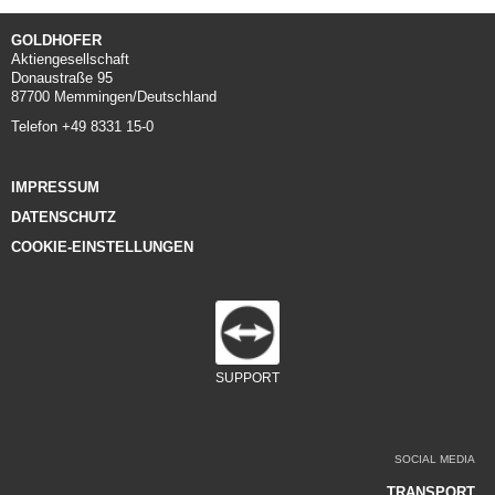
AIRPORT
GOLDHOFER
Aktiengesellschaft
FRACHT-/PUSHBACKSCHLEPPER
Donaustraße 95
87700 Memmingen/Deutschland
Telefon +49 8331 15-0
KONVENTIONELLE SCHLEPPER
STANGENLOSE SCHLEPPER
IMPRESSUM
DATENSCHUTZ
FLUGZEUGBERGESYSTEME
COOKIE-EINSTELLUNGEN
DEFENSE AIRPORT
SUPPORT
SOCIAL MEDIA
TRANSPORT