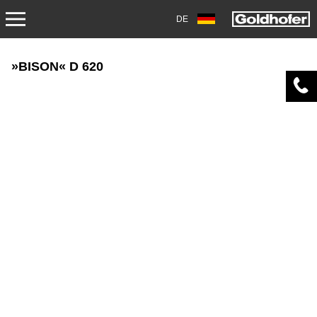
DE
PRODUKTE
»BISON« D 620
TRANSPORT
ANHÄNGER
SATTELANHÄNGER
SCHWERLASTMODULE
SPEZIALANWENDUNGEN
GEBRAUCHTFAHRZEUGE
LAGERFAHRZEUGE