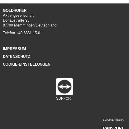
AIRPORT
GOLDHOFER
Aktiengesellschaft
FRACHT-/PUSHBACKSCHLEPPER
Donaustraße 95
87700 Memmingen/Deutschland
Telefon +49 8331 15-0
KONVENTIONELLE SCHLEPPER
STANGENLOSE SCHLEPPER
IMPRESSUM
DATENSCHUTZ
FLUGZEUGBERGESYSTEME
COOKIE-EINSTELLUNGEN
DEFENSE AIRPORT
SUPPORT
SOCIAL MEDIA
TRANSPORT