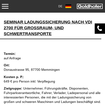
DE
SERVICE
SEMINAR LADUNGSSICHERUNG NACH VDI
2700 FÜR GROSSRAUM- UND S
TRANSPORT
CHWERTRANSPORTE
AKADEMIE
OVERHAUL/REPARATUR
Termin:
auf Anfrage
DOWNLOADS
Ort:
Donaustrasse 95, 87700 Memmingen
AIRPORT
Kosten p. P.:
649 € pro Person inkl. Verpflegung
AKADEMIE
Zielgruppe:
Unternehmer, Führungskräfte, Disponenten,
Fuhrparkverantwortliche, Fahrer, Verlader, Ladepersonal und alle
interessierten Personen, die mit der Ladungssicherung von
BEFUNDUNG UND ÜBERHOLUNG
großen und schweren Maschinen und Ladungen beschäftigt sind.