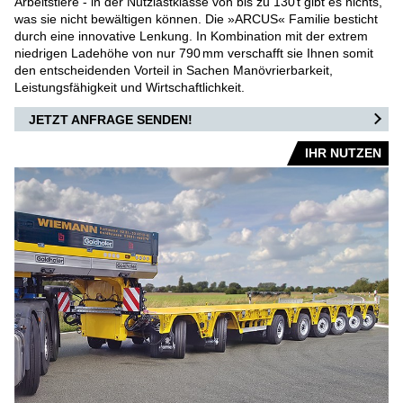
Arbeitstiere - in der Nutzlastklasse von bis zu 130 t gibt es nichts,
was sie nicht bewältigen können. Die »ARCUS« Familie besticht
AIRPORT
durch eine innovative Lenkung. In Kombination mit der extrem
niedrigen Ladehöhe von nur 790 mm verschafft sie Ihnen somit
FRACHT-/PUSHBACKSCHLEPPER
den entscheidenden Vorteil in Sachen Manövrierbarkeit,
Leistungsfähigkeit und Wirtschaftlichkeit.
KONVENTIONELLE SCHLEPPER
JETZT ANFRAGE SENDEN!
STANGENLOSE SCHLEPPER
IHR NUTZEN
FLUGZEUGBERGESYSTEME
DEFENSE AIRPORT