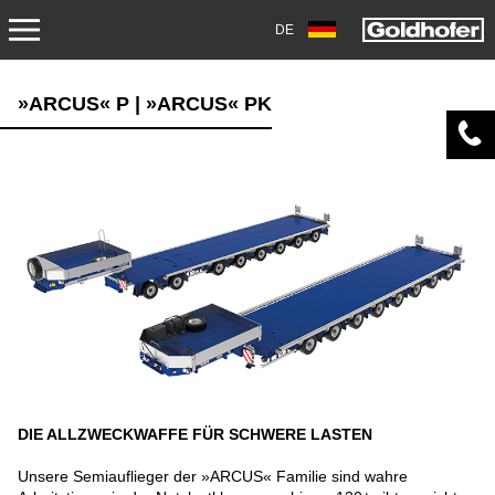
DE
PRODUKTE
»ARCUS« P | »ARCUS« PK
TRANSPORT
ANHÄNGER
SATTELANHÄNGER
SCHWERLASTMODULE
SPEZIALANWENDUNGEN
GEBRAUCHTFAHRZEUGE
DIE ALLZWECKWAFFE FÜR SCHWERE LASTEN
LAGERFAHRZEUGE
Unsere Semiauflieger der »ARCUS« Familie sind wahre