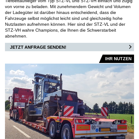
Tiefbettauflieger vom Typ STZ-VL und STZ-VH einfach und zügig
von vorne zu beladen. Mit zunehmendem Gewicht und Volumen
AIRPORT
der Ladegüter ist darüber hinaus entscheidend, dass die
Fahrzeuge selbst möglichst leicht sind und gleichzeitig hohe
FRACHT-/PUSHBACKSCHLEPPER
Nutzlasten aufnehmen können. Hier sind der STZ-VL und der
STZ-VH wahre Champions, die Ihnen die Schwerstarbeit
abnehmen.
KONVENTIONELLE SCHLEPPER
JETZT ANFRAGE SENDEN!
STANGENLOSE SCHLEPPER
IHR NUTZEN
FLUGZEUGBERGESYSTEME
DEFENSE AIRPORT