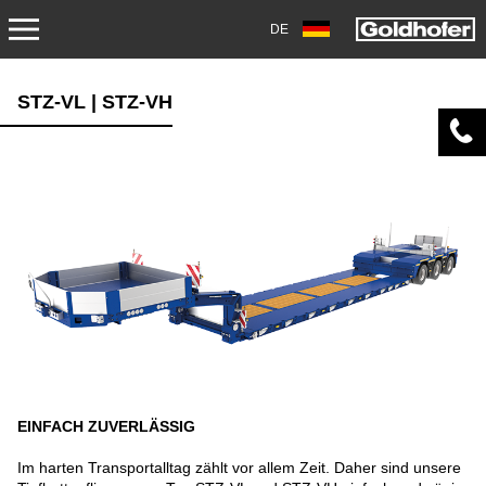
DE
PRODUKTE
STZ-VL | STZ-VH
TRANSPORT
ANHÄNGER
SATTELANHÄNGER
SCHWERLASTMODULE
SPEZIALANWENDUNGEN
GEBRAUCHTFAHRZEUGE
EINFACH ZUVERLÄSSIG
LAGERFAHRZEUGE
Im harten Transportalltag zählt vor allem Zeit. Daher sind unsere