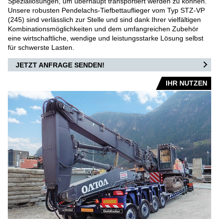
Speziallösungen, um überhaupt transportiert werden zu können.
Unsere robusten Pendelachs-Tiefbettauflieger vom Typ STZ-VP
AIRPORT
(245) sind verlässlich zur Stelle und sind dank Ihrer vielfältigen
Kombinationsmöglichkeiten und dem umfangreichen Zubehör
FRACHT-/PUSHBACKSCHLEPPER
eine wirtschaftliche, wendige und leistungsstarke Lösung selbst
für schwerste Lasten.
KONVENTIONELLE SCHLEPPER
JETZT ANFRAGE SENDEN!
STANGENLOSE SCHLEPPER
IHR NUTZEN
FLUGZEUGBERGESYSTEME
DEFENSE AIRPORT