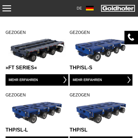
DE
PRODUKTE
GEZOGEN
GEZOGEN
TRANSPORT
ANHÄNGER
»FT SERIES«
THP/SL-S
SATTELANHÄNGER
MEHR ERFAHREN
MEHR ERFAHREN
SCHWERLASTMODULE
GEZOGEN
GEZOGEN
SPEZIALANWENDUNGEN
GEBRAUCHTFAHRZEUGE
LAGERFAHRZEUGE
THP/SL-L
THP/SL