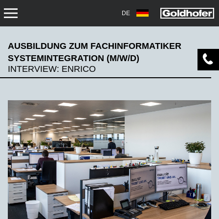
DE
KARRIERE
AUSBILDUNG ZUM FACHINFORMATIKER
SYSTEMINTEGRATION (M/W/D)
ARBEITEN BEI GOLDHOFER
INTERVIEW: ENRICO
AKTUELLE STELLENANGEBOTE
KARRIERETERMINE
AUSBILDUNG
PRAKTIKA